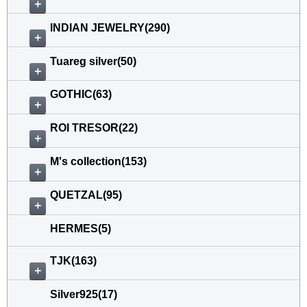
＋
INDIAN JEWELRY(290)
＋
Tuareg silver(50)
＋
GOTHIC(63)
＋
ROI TRESOR(22)
＋
M's collection(153)
＋
QUETZAL(95)
＋
HERMES(5)
TJK(163)
＋
Silver925(17)