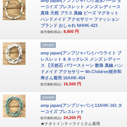
amp japan(アンプジャパン) 淡水パール タ
ーコイズ ブレスレット メンズ レディース
真珠 天然 ブラス 真鍮 ビーズ マグネット
ハンドメイド アクセサリー ファッション
ブランド おしゃれ NHHK-423
8,800
円
販売価格(税込):
送料無料
amp japan(アンプジャパン) ハウライト ブ
レスレット & ネックレス メンズ レディー
ス 【天然石 パワーストーン 数珠 真鍮 ハン
ドメイド アクセサリー Mr.Children桜井和
寿さん着用 16AHK-454
16,500
円
販売価格(税込):
送料無料
amp japan(アンプジャパン) 13AHK-161 タ
ーコイズ ブレスレット
24,200
円
販売価格(税込):
★ナオトインティライミさん着用