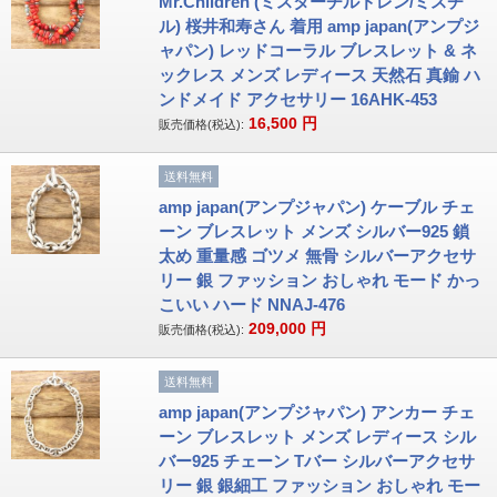
Mr.Children (ミスターチルドレン/ミスチ
ル) 桜井和寿さん 着用 amp japan(アンプジ
ャパン) レッドコーラル ブレスレット & ネ
ックレス メンズ レディース 天然石 真鍮 ハ
ンドメイド アクセサリー 16AHK-453
16,500
円
販売価格(税込):
送料無料
amp japan(アンプジャパン) ケーブル チェ
ーン ブレスレット メンズ シルバー925 鎖
太め 重量感 ゴツメ 無骨 シルバーアクセサ
リー 銀 ファッション おしゃれ モード かっ
こいい ハード NNAJ-476
209,000
円
販売価格(税込):
送料無料
amp japan(アンプジャパン) アンカー チェ
ーン ブレスレット メンズ レディース シル
バー925 チェーン Tバー シルバーアクセサ
リー 銀 銀細工 ファッション おしゃれ モー