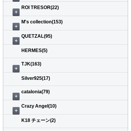
ROI TRESOR(22)
＋
M's collection(153)
＋
QUETZAL(95)
＋
HERMES(5)
TJK(163)
＋
Silver925(17)
catalonia(79)
＋
Crazy Angel(10)
＋
K18 チェーン(2)