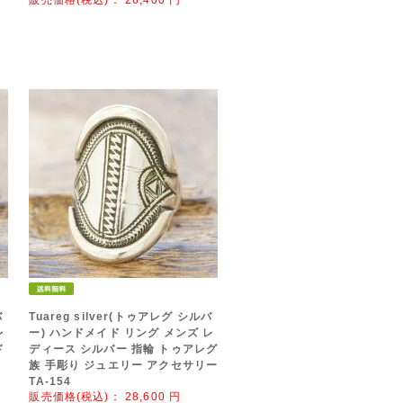
販売価格(税込)：
26,400
円
バ
Tuareg silver(トゥアレグ シルバ
レ
ー) ハンドメイド リング メンズ レ
ド
ディース シルバー 指輪 トゥアレグ
ュ
族 手彫り ジュエリー アクセサリー
TA-154
販売価格(税込)：
28,600
円