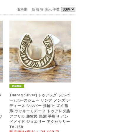
価格順
新着順
表示件数
バ
Tuareg Silver(トゥアレグ シルバ
リ
ー) ホースシュー リング メンズ レ
ディース シルバー 指輪 ヒズメ 馬
蹄 ラッキーモチーフ トゥアレグ族
サ
アフリカ 遊牧民 民族 手彫り ハン
ドメイド ジュエリー アクセサリー
TA-158