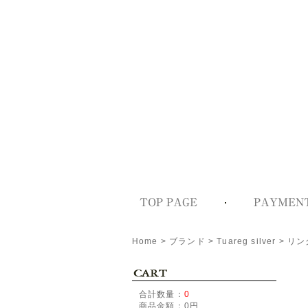
Home
>
ブランド
>
Tuareg silver
>
リン
合計数量：
0
商品金額：
0円