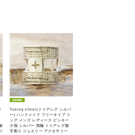
バ
Tuareg silver(トゥアレグ シルバ
ニ
ー) ハンドメイド フリータイプ リ
ング メンズ レディース ピンキー
族
小指 シルバー 指輪 トゥアレグ族
ジ
手彫り ジュエリー アクセサリー