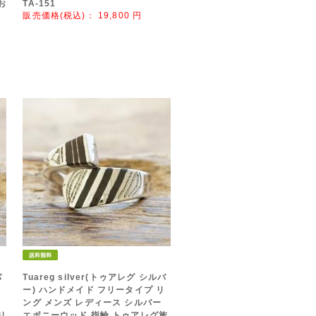
お
TA-151
販売価格(税込)：
19,800
円
バ
Tuareg silver(トゥアレグ シルバ
リ
ー) ハンドメイド フリータイプ リ
ング メンズ レディース シルバー
リ
エボニーウッド 指輪 トゥアレグ族