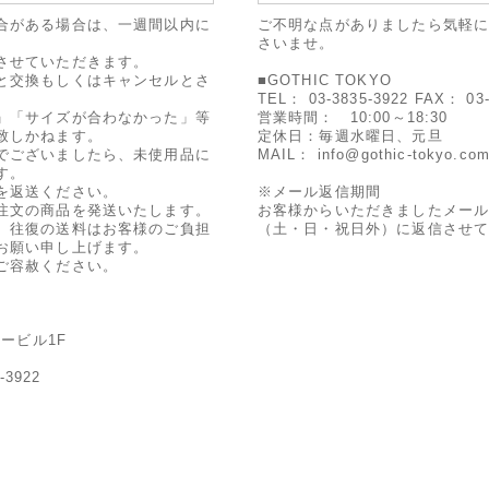
合がある場合は、一週間以内に
ご不明な点がありましたら気軽
さいませ。
させていただきます。
と交換もしくはキャンセルとさ
■GOTHIC TOKYO
TEL： 03-3835-3922 FAX： 03-
」「サイズが合わなかった」等
営業時間： 10:00～18:30
致しかねます。
定休日：毎週水曜日、元旦
でございましたら、未使用品に
MAIL： info@gothic-tokyo.co
す。
を返送ください。
※メール返信期間
注文の商品を発送いたします。
お客様からいただきましたメー
、往復の送料はお客様のご負担
（土・日・祝日外）に返信させ
お願い申し上げます。
ご容赦ください。
ービル1F
-3922