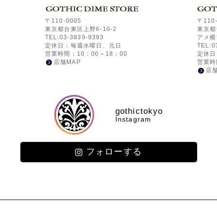
〒110-0005
〒110
東京都台東区上野6-10-2
東京都
TEL:03-3839-9393
アメ横
定休日：毎週水曜日、元日
TEL:0
営業時間：10：00～18：00
定休日
店舗MAP
営業時
店舗
gothictokyo
Instagram
フォローする