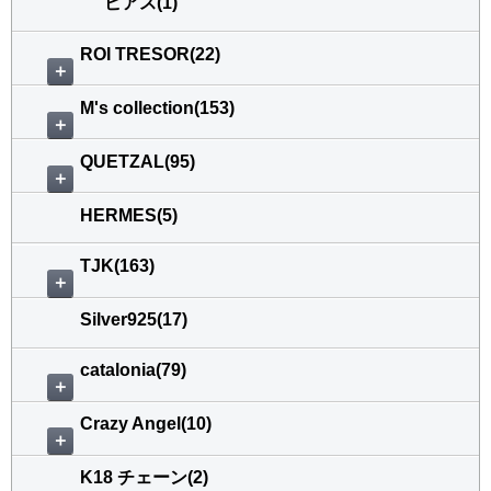
ピアス(1)
ROI TRESOR(22)
＋
M's collection(153)
＋
QUETZAL(95)
＋
HERMES(5)
TJK(163)
＋
Silver925(17)
catalonia(79)
＋
Crazy Angel(10)
＋
K18 チェーン(2)