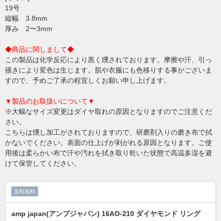
19号
縦幅 3.8mm
厚み 2〜3mm
◆商品に関しまして◆
この製品は化学反応により黒く燻されております。摩擦や汗、引っ
掻きにより変色は生じます。肌や衣服にも色移りする事がございま
すので、予めご了承の程宜しくお願い申し上げます。
▼製品のお取扱いについて▼
※大幅なサイズ変更はダイヤ取れの原因となりますのでご注意くだ
さい。
こちらは燻し加工がされておりますので、研磨剤入りの磨き布で拭
かないでください。表面の仕上げが剥がれる原因となります。ご使
用後は柔らかい布で汗や汚れを拭き取り乾いた状態で高温多湿を避
けて保管してください。
送料無料
amp japan(アンプジャパン) 16AO-210 ダイヤモンド リング