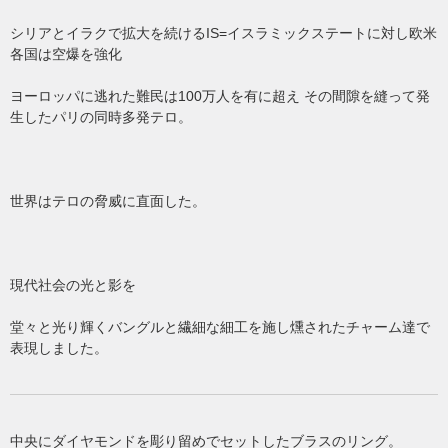
シリアとイラクで拡大を続けるIS=イスラミックステートに対し欧米
各国は空爆を強化
ヨーロッパに逃れた難民は100万人を有に超え その間隙を縫って発
生したパリの同時多発テロ。
世界はテロの脅威に直面した。
現代社会の光と影を
堂々と光り輝くバングルと繊細な細工を施し燻されたチャーム達で
表現しました。
中央にダイヤモンドを彫り留めでセットしたブラスのリング。