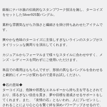
銀板にナバホ族の伝統的なスタンプワーク技法を施し、ターコイズ
をセットしたSilver925製バングル。
素朴な雰囲気ながら力強さと繊細さを掛け持ちあわせたアイテムで
す。
爽やかな色味のターコイズに主張しすぎないラインのスタンプがス
タイリッシュな腕周りを演出してくれます。
カジュアルからフォーマルまで様々なスタイルに合わせやすく、メ
ンズ・レディースを問わずにご使用いただけます。
単品での着用はもちろんですが、形状の異なるバングルを合わせる
と劇的にイメージが変わるので是非お試しください。
◆石の意味◆
ターコイズは、危険や邪悪なエネルギーから持ち主を守るとされて
おり、揺るぎない信念を貫き、夢や目標を達成させるサポートをし
てくれます。また、『友情の石』ともいわれ、人にプレゼントし、
されることにより心と心を繋ぐ絆を深めパワーアップさせるので、