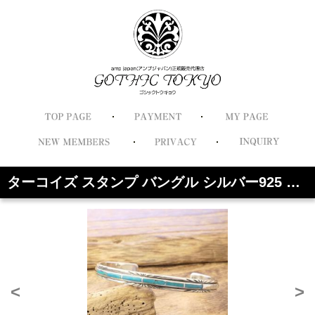
ターコイズ スタンプ バングル シルバー925 メンズ レディース インディアンジュエリー ナバホ族 アメカジ サーフ ネイティブ シルバーアクセサリー 銀 銀細工 Silver925 TI-201
<
>