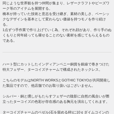
同じような世界観を持つ仲間が集まり、レザークラフトやビーズワ
ーク等のアイテムを展開する。
橋本が持っていた技術と意志を受け継ぎ、素材の美しさ、ベーシッ
クなデザインを基本として変わらない価値を持つモノを作り続け
る。
1点ずつ手作業で作り上げていく為、それぞれ顔があり、作り手のぬ
くもりと何年経っても褪せることのない素材を感じてもらえるもの
である。
ハート型にカットしたインディアンペニー銅貨を銀線で巻きつけた
特大フェザー、ターコイズチャームで構成されたネックレス。
こちらのモデルはNORTH WORKSとGOTHIC TOKYOが共同開発し
た製品ですので、他店舗でのお取り扱いはございません。
シルバー・銅と燻しがもたらすフェザーの陰影に自然の風合いが際
立ったターコイズの色彩が存在感のある胸元を演出してくれます。
ターコイズチャームのベゼル(石を留める枠)に10￠ダイムコインの