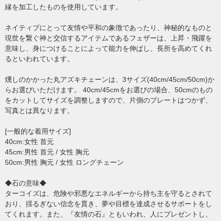
縁を加工したものを使用しています。
ネイティブにとって友情や平和の象徴であったり、神秘的なものと
現世を繋ぐ神と交信するアイテムであるフェザーは、上昇・飛躍を
意味し、身につけることによって能力を伸ばし、長所を高めてくれ
るといわれています。
燻しのかかった丸アズキチェーンは、3サイズ(40cm/45cm/50cm)か
らお選びいただけます。 40cm/45cmをお選びの場合、50cmのもの
をカットしてサイズを調整しますので、片側のプレートはつかず、
写真とは異なります。
[一般的な着用サイズ]
40cm:女性 首元
45cm:男性 首元 / 女性 胸元
50cm:男性 胸元 / 女性 ロングチェーン
◆石の意味◆
ターコイズは、危険や邪悪なエネルギーから持ち主を守るとされて
おり、揺るぎない信念を貫き、夢や目標を達成させるサポートをし
てくれます。また、『友情の石』ともいわれ、人にプレゼントし、