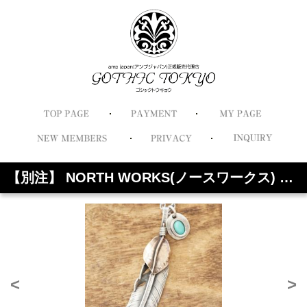
【別注】 NORTH WORKS(ノースワークス) 特大 ハートフェザー ネックレス メンズ コイン シルバー ターコイズ トルコ石 キングマンターコイズ インディアンジュエリー ナバホ族 アメカジ サーフ ネイティブ NG-309tq
<
>