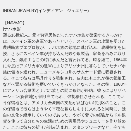
INDIAN JEWELRY(インディアン ジュエリー)
【NAVAJO】
[ナバホ族]
遡る16世紀末。元々狩猟民族だったナバホ族が繁栄するきっかけ
は、スペイン軍の進軍であったという。スペイン軍の攻撃を受けた
農耕民族プエブロ族が、ナバホ族の領地に逃げ込み、農耕技術を伝
授。さらにスペイン軍が持ち込んだ鉄や銀製品、家畜を巧みに取り
入れた。銀細工もこの時に学んだと言われてる。時を経て、1864年
に今度はアメリカ軍の進軍によりアリゾナ州に暮らしていたナバホ
族は領地を追われ、ニューメキシコ州のサムナード砦に収容され
る。そこで彼らは馬具作りを強制され、皮肉にもこれが後の銀細工
などへ繋がる技術を磨いていくきっかけとなった。その後、1868年
にアメリカ合衆国とナバホ族との間に条約が終結。彼らにはリザベ
ーション(保留地)が割り当てられ、強制移住させられる。ここでい
う保留地とは、アメリカ合衆国の支配が及ばない特別区のこと。こ
の保留地で彼らはようやく平穏な暮らしを手に入れると同時に、独
自の文化を継承していくのであった。やがて砦での経験からドル銀
貨を使って自分たちの生活のための実用品やジュエリーを作り始め
た。ここに彼らの祈りが刻み込まれ、スタンプワークなど、今でも