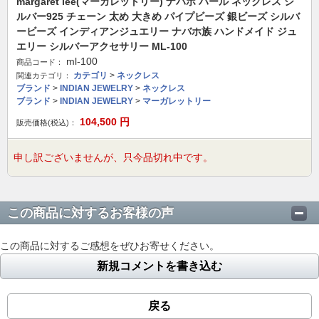
margaret lee(マーガレットリー) ナバホ パール ネックレス シ
ルバー925 チェーン 太め 大きめ パイプビーズ 銀ビーズ シルバ
ービーズ インディアンジュエリー ナバホ族 ハンドメイド ジュ
エリー シルバーアクセサリー ML-100
ml-100
商品コード：
カテゴリ
>
ネックレス
関連カテゴリ：
ブランド
>
INDIAN JEWELRY
>
ネックレス
ブランド
>
INDIAN JEWELRY
>
マーガレットリー
104,500
円
販売価格(税込)：
申し訳ございませんが、只今品切れ中です。
この商品に対するお客様の声
この商品に対するご感想をぜひお寄せください。
新規コメントを書き込む
戻る