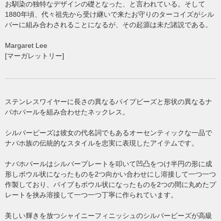
お馴染の独特なデザインの礎となった、と言われている。そして
1880年頃、代々祖先から受け継いで来たお守りのターコイズがシル
バーに組み合わされることになるが、その起源は未だ諸説である。
Margaret Lee
[マーガレットリー]
ステンレスワイヤーに長さの異なるパイプビーズと形状の異なるナ
バホパールを組み合わせたネックレス。
シルバービーズは彼女の代名詞でもあるオーセンティックな一品で
ナバホ族の伝統的なスタイルを忠実に表現したアイテムです。
ナバホパールはシルバープレートを叩いて凹凸をつけ半円の形に成
形しボウル状になったものを2つ向かい合わせにし溶接して一つ一つ
作製しており、パイプもボウル状になったものを2つの間に丸めたプ
レートを挟み溶接して一つ一つ丁寧に作られています。
美しい輝きを放つシャイニーフィニッシュのシルバービーズが高級