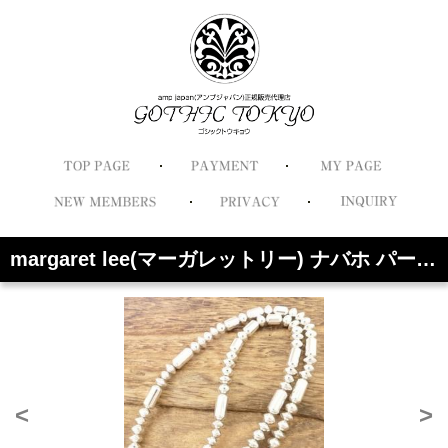
margaret lee(マーガレットリー) ナバホ パール ネックレス シルバー925 チェーン 太め 大きめ パイプビーズ 銀ビーズ シルバービーズ インディアンジュエリー ナバホ族 ハンドメイド ジュエリー シルバーアクセサリー ML-100
<
>