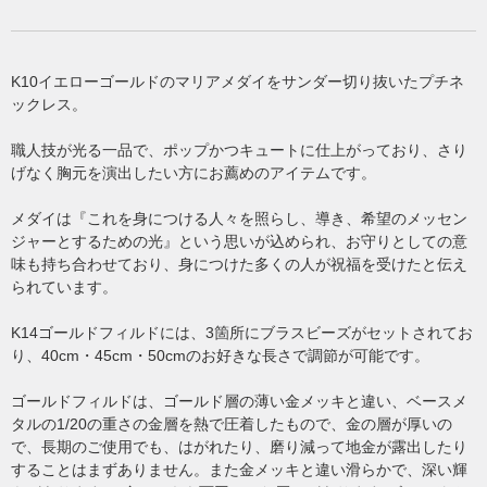
K10イエローゴールドのマリアメダイをサンダー切り抜いたプチネ
ックレス。
職人技が光る一品で、ポップかつキュートに仕上がっており、さり
げなく胸元を演出したい方にお薦めのアイテムです。
メダイは『これを身につける人々を照らし、導き、希望のメッセン
ジャーとするための光』という思いが込められ、お守りとしての意
味も持ち合わせており、身につけた多くの人が祝福を受けたと伝え
られています。
K14ゴールドフィルドには、3箇所にブラスビーズがセットされてお
り、40cm・45cm・50cmのお好きな長さで調節が可能です。
ゴールドフィルドは、ゴールド層の薄い金メッキと違い、ベースメ
タルの1/20の重さの金層を熱で圧着したもので、金の層が厚いの
で、長期のご使用でも、はがれたり、磨り減って地金が露出したり
することはまずありません。また金メッキと違い滑らかで、深い輝