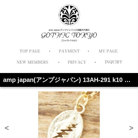
amp japan(アンプジャパン) 13AH-291 k10 マリア ネックレス
<
>