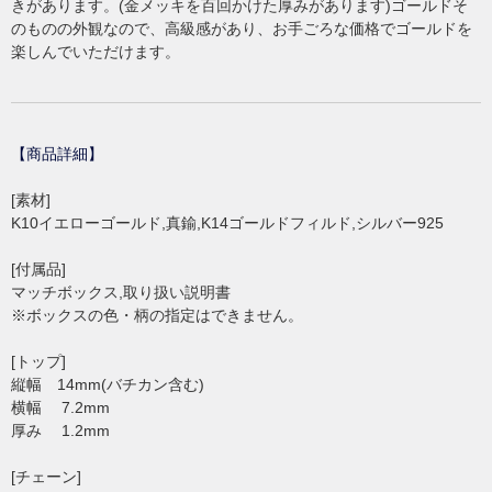
きがあります。(金メッキを百回かけた厚みがあります)ゴールドそ
のものの外観なので、高級感があり、お手ごろな価格でゴールドを
楽しんでいただけます。
【商品詳細】
[素材]
K10イエローゴールド,真鍮,K14ゴールドフィルド,シルバー925
[付属品]
マッチボックス,取り扱い説明書
※ボックスの色・柄の指定はできません。
[トップ]
縦幅 14mm(バチカン含む)
横幅 7.2mm
厚み 1.2mm
[チェーン]