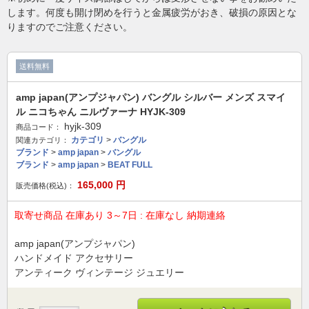
します。何度も開け閉めを行うと金属疲労がおき、破損の原因とな
りますのでご注意ください。
送料無料
amp japan(アンプジャパン) バングル シルバー メンズ スマイ
ル ニコちゃん ニルヴァーナ HYJK-309
hyjk-309
商品コード：
カテゴリ
>
バングル
関連カテゴリ：
ブランド
>
amp japan
>
バングル
ブランド
>
amp japan
>
BEAT FULL
165,000
円
販売価格(税込)：
取寄せ商品 在庫あり 3～7日 : 在庫なし 納期連絡
amp japan(アンプジャパン)
ハンドメイド アクセサリー
アンティーク ヴィンテージ ジュエリー