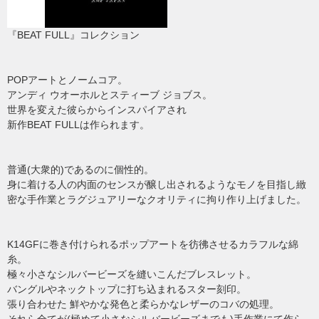
『BEAT FULL』コレクション
POPアートとノームコア。
アンディ ウオーホルとスティーブ ジョブス。
世界を変えた彼らからインスパイアされ
新作BEAT FULLは作られます。
普通(大衆的)であるのに個性的。
身に着ける人の内面のセンスが醸し出されるようなモノを目指し緻
密な手作業とラグジュアリーなクオリティに拘り作り上げました。
K14GFに巻き付けられるポップアートを彷彿させるカラフルな綿
糸。
極々小さなシルバービーズを縫いこんだブレスレット。
バングルやネックトップに打ち込まれるスター刻印。
張り合わせた 鮮やかな発色と柔らかなレザーのコバの処理。
それら全てが(極めて小さなシルバービーズまでも)手作業にて作ら