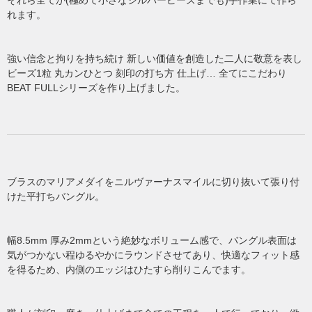
れます。
強い信念と拘りを持ち続け 新しい価値を創造した二人に敬意を表し
ビーズ1粒 丸カンひとつ 刻印の打ち方 仕上げ… 全てにこだわり
BEAT FULLシリーズを作り上げました。
ブラスのマリアメダイをニルヴァーナスマイルに切り抜いて張り付
けた平打ちバングル。
幅8.5mm 厚み2mmという絶妙なボリューム感で、バングル表面は
気がつかない程ゆるやかにラウンドさせてあり、快適なフィット感
を得るため、内側のエッジはひたすら削りこんでます。