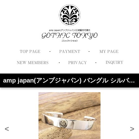
amp japan(アンプジャパン) バングル シルバー メンズ スマイル ニコちゃん ニルヴァーナ HYJK-309
<
>