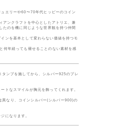
ュエリーや60〜70年代ヒッピーのコイン
ィアンクラフトを中心としたアトリエ、兼
移したのを機に同じような世界観を持つ仲間
ザインを基本として変わらない価値を持つモ
りと何年経っても褪せることのない素材を感
スタンプを施してから、シルバー925のプレ
ュートなスマイルが胸元を飾ってくれます。
は異なり、コインシルバー(シルバー900)の
ージになります。