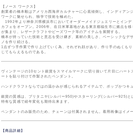
【ノース ワークス】
創業者の橋本毅はアメリカ西海岸カルチャーに心底傾倒し、インディアンジ
ワークに魅せられ、独学で技術を極めた。
1992年より神奈川県横浜市においてオーダーメイドジュエリーとインデ
カフェをオープン。2006年、在日米軍基地がある東京都福生市に拠点を
が集まり、レザークラフトやビーズワーク等のアイテムを展開する。
橋本が持っていた技術と意志を受け継ぎ、素材の美しさ、ベーシックなデ
ノを作り続ける。
1点ずつ手作業で作り上げていく為、それぞれ顔があり、作り手のぬくも
じてもらえるものである。
ヴィンテージの10セント銀貨をスマイルマークに切り抜いて片目にハート
ートを貼り付けて作製されたペンダント。
ハンドクラフトならではの温かみが感じられるアイテムで、ポップかつキ
銀貨の質感は、ブリタニヤ(シルバー950)やスターリング(シルバー925)と
特有な質感で経年変化も期待出来ます。
ペンダントのみ販売のため、チェーンは付属されません。着用画像はイメ
【商品詳細】