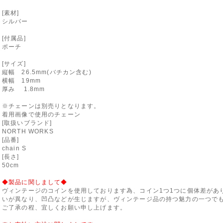
[素材]
シルバー
[付属品]
ポーチ
[サイズ]
縦幅 26.5mm(バチカン含む)
横幅 19mm
厚み 1.8mm
※チェーンは別売りとなります。
着用画像で使用のチェーン
[取扱いブランド]
NORTH WORKS
[品番]
chain S
[長さ]
50cm
◆製品に関しまして◆
ヴィンテージのコインを使用しております為、コイン1つ1つに個体差があ
いが異なり、凹凸などが生じますが、ヴィンテージ品の持つ魅力の一つで
ご了承の程、宜しくお願い申し上げます。